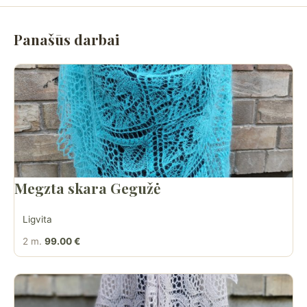
Panašūs darbai
Megzta skara Gegužė
Ligvita
2 m.
99.00 €