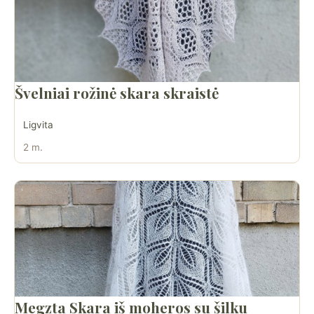
Švelniai rožinė skara skraistė
Ligvita
2 m.
Megzta Skara iš moheros su šilku