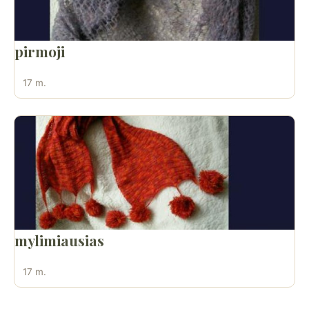
pirmoji
17 m.
mylimiausias
17 m.