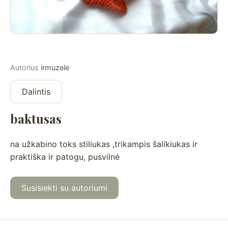
Autorius
irmuzele
Dalintis
baktusas
na užkabino toks stiliukas ,trikampis šalikiukas ir
praktiška ir patogu, pusvilnė
Susisiekti su autoriumi