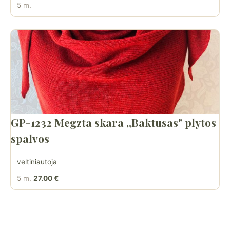
5 m.
GP-1232 Megzta skara ,,Baktusas" plytos
spalvos
veltiniautoja
5 m.
27.00 €