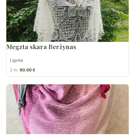
Megzta skara Beržynas
Ligvita
2 m.
90.00 €