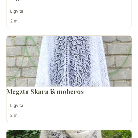
Ligvita
2 m.
Megzta Skara iš moheros
Ligvita
2 m.