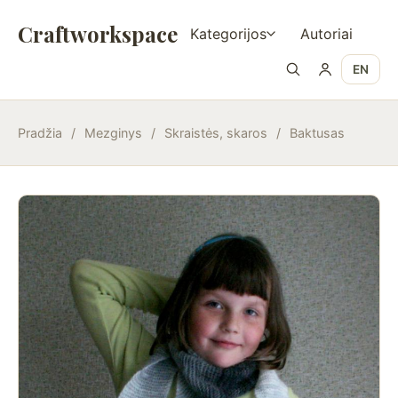
Craftworkspace
Kategorijos
Autoriai
EN
Pradžia
/
Mezginys
/
Skraistės, skaros
/
Baktusas