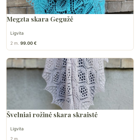
Megzta skara Gegužė
Ligvita
2 m.
99.00 €
Švelniai rožinė skara skraistė
Ligvita
2 m.