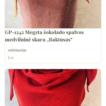
GP-1242 Megzta šokolado spalvos
medvilninė skara ,,Baktusas"
veltiniautoja
5 m.