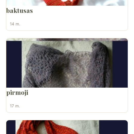
baktusas
14 m.
pirmoji
17 m.