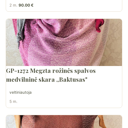
2 m.
90.00 €
GP-1272 Megzta rožinės spalvos
medvilninė skara ,,Baktusas"
veltiniautoja
5 m.