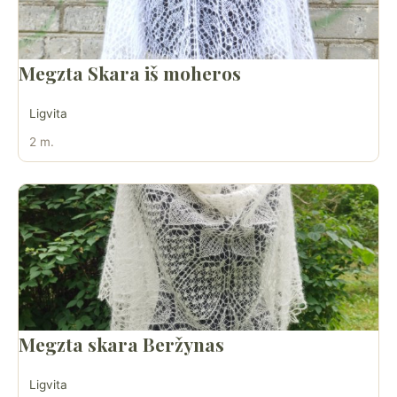
Megzta Skara iš moheros
Ligvita
2 m.
Megzta skara Beržynas
Ligvita